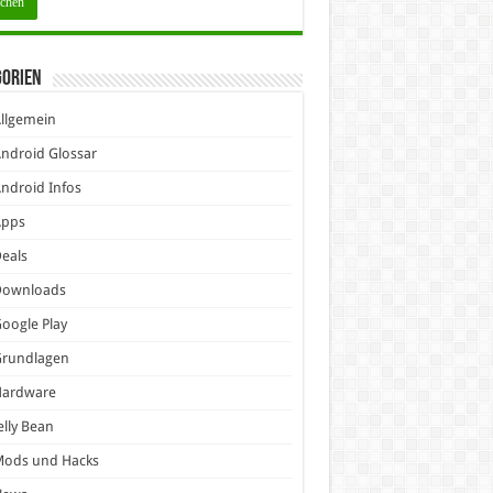
gorien
llgemein
ndroid Glossar
ndroid Infos
Apps
eals
Downloads
oogle Play
Grundlagen
Hardware
elly Bean
Mods und Hacks