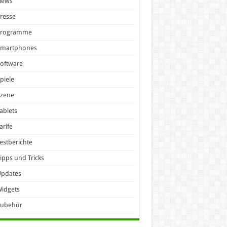
News
resse
Programme
Smartphones
oftware
piele
Szene
ablets
arife
estberichte
ipps und Tricks
Updates
idgets
Zubehör