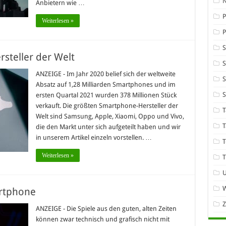
Anbietern wie …
P
Weiterlesen »
steller der Welt
S
ANZEIGE - Im Jahr 2020 belief sich der weltweite
S
Absatz auf 1,28 Milliarden Smartphones und im
ersten Quartal 2021 wurden 378 Millionen Stück
verkauft. Die größten Smartphone-Hersteller der
T
Welt sind Samsung, Apple, Xiaomi, Oppo und Vivo,
T
die den Markt unter sich aufgeteilt haben und wir
in unserem Artikel einzeln vorstellen. …
T
Weiterlesen »
T
W
rtphone
ANZEIGE - Die Spiele aus den guten, alten Zeiten
können zwar technisch und grafisch nicht mit