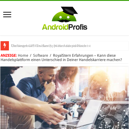
Umhängeband fürs Handy: Warum das praktisch ist
ANZEIGE:
Home
/
Software
/
RoyalStern Erfahrungen – Kann diese
Handelsplattform einen Unterschied in Deiner Handelskarriere machen?