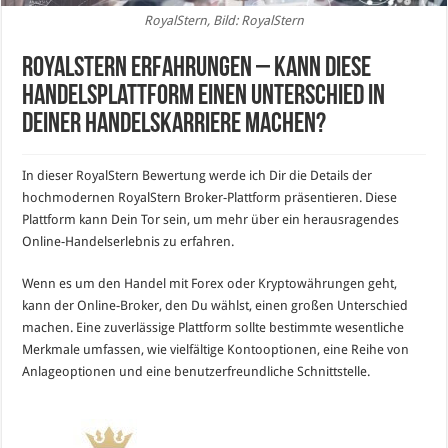
RoyalStern, Bild: RoyalStern
RoyalStern Erfahrungen – Kann diese
Handelsplattform einen Unterschied in
Deiner Handelskarriere machen?
In dieser RoyalStern Bewertung werde ich Dir die Details der
hochmodernen RoyalStern Broker-Plattform präsentieren. Diese
Plattform kann Dein Tor sein, um mehr über ein herausragendes
Online-Handelserlebnis zu erfahren.
Wenn es um den Handel mit Forex oder Kryptowährungen geht,
kann der Online-Broker, den Du wählst, einen großen Unterschied
machen. Eine zuverlässige Plattform sollte bestimmte wesentliche
Merkmale umfassen, wie vielfältige Kontooptionen, eine Reihe von
Anlageoptionen und eine benutzerfreundliche Schnittstelle.