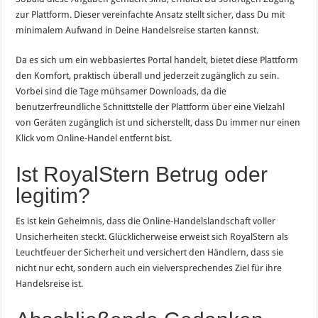
zur Plattform. Dieser vereinfachte Ansatz stellt sicher, dass Du mit
minimalem Aufwand in Deine Handelsreise starten kannst.
Da es sich um ein webbasiertes Portal handelt, bietet diese Plattform
den Komfort, praktisch überall und jederzeit zugänglich zu sein.
Vorbei sind die Tage mühsamer Downloads, da die
benutzerfreundliche Schnittstelle der Plattform über eine Vielzahl
von Geräten zugänglich ist und sicherstellt, dass Du immer nur einen
Klick vom Online-Handel entfernt bist.
Ist RoyalStern Betrug oder
legitim?
Es ist kein Geheimnis, dass die Online-Handelslandschaft voller
Unsicherheiten steckt. Glücklicherweise erweist sich RoyalStern als
Leuchtfeuer der Sicherheit und versichert den Händlern, dass sie
nicht nur echt, sondern auch ein vielversprechendes Ziel für ihre
Handelsreise ist.