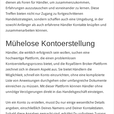
dienen als Foren für Händler, um zusammenzukommen,
Erfahrungen auszutauschen und voneinander zu lernen. Diese
Treffen bieten nicht nur Zugang zu fortgeschrittenen
Handelsstrategien, sondern schaffen auch eine Umgebung, in der
sowohl Anfänger als auch erfahrene Händler Kontakte knüpfen und
zusammenarbeiten können.
Mühelose Kontoerstellung
Händler, die wirklich erfolgreich sein wollen, suchen eine
hochwertige Plattform, die einen problemlosen
Kontoerstellungsprozess bietet, und die RoyalStern Broker-Plattform
zeichnet sich in diesem Aspekt aus. Sie bietet Händlern die
Möglichkeit, schnell ein Konto einzurichten, ohne eine komplizierte
Liste von Anweisungen durchgehen oder umfangreiche Dokumente
einreichen zu müssen. Mit dieser Plattform können Händler ohne
unnötige Verzögerungen direkt in das Handelsgeschäft einsteigen.
Um ein Konto zu erstellen, musst Du nur einige wesentliche Details
angeben, einschließlich Deines Namens und Deiner Kontaktdaten.
Sobald diese Angaben gemacht sind, erhältst Du sofortigen Zugang