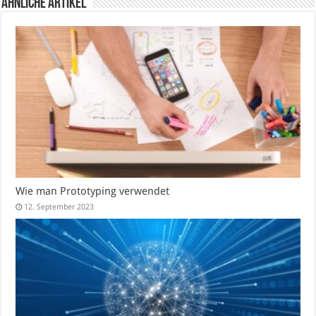
Ähnliche Artikel
Wie man Prototyping verwendet
12. September 2023