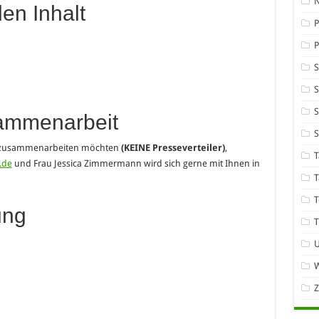
den Inhalt
P
S
S
sammenarbeit
ne zusammenarbeiten möchten
(KEINE Presseverteiler)
,
T
.de
und Frau Jessica Zimmermann wird sich gerne mit Ihnen in
T
T
ung
T
W