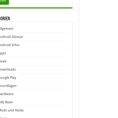
gorien
llgemein
ndroid Glossar
ndroid Infos
Apps
eals
Downloads
oogle Play
Grundlagen
Hardware
elly Bean
Mods und Hacks