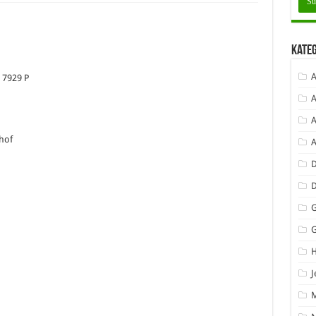
Kate
A
 7929 P
A
A
hof
D
G
J