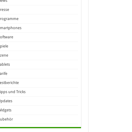
News
resse
Programme
Smartphones
oftware
piele
Szene
ablets
arife
estberichte
ipps und Tricks
Updates
idgets
Zubehör