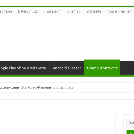
rofis.de
Datenschutz
Impressum
Sitemap
Startseite
Tipp einreichen
ogle Play ohne Kreditkarte
Android Glossar
Über & Kontakt
t Action-Cams, 360-Grad-Kameras und Gimbals