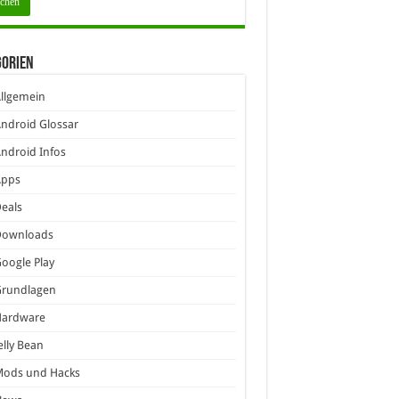
gorien
llgemein
ndroid Glossar
ndroid Infos
Apps
eals
Downloads
oogle Play
Grundlagen
Hardware
elly Bean
Mods und Hacks