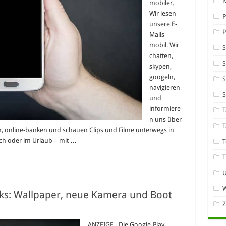
mobiler.
Wir lesen
P
unsere E-
Mails
mobil. Wir
chatten,
S
skypen,
googeln,
S
navigieren
und
informiere
T
n uns über
T
 online-banken und schauen Clips und Filme unterwegs in
uch oder im Urlaub – mit …
T
T
W
ks: Wallpaper, neue Kamera und Boot
ANZEIGE - Die Google-Play-