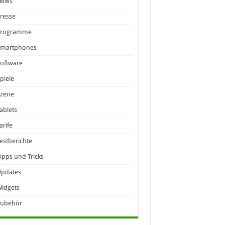
News
resse
Programme
Smartphones
oftware
piele
Szene
ablets
arife
estberichte
ipps und Tricks
Updates
idgets
Zubehör