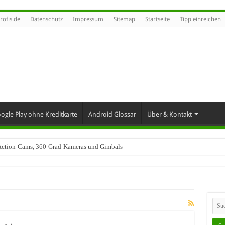
rofis.de
Datenschutz
Impressum
Sitemap
Startseite
Tipp einreichen
ogle Play ohne Kreditkarte
Android Glossar
Über & Kontakt
t Action-Cams, 360-Grad-Kameras und Gimbals
industrie trifft – SAP Automotive als Motor des Wandels