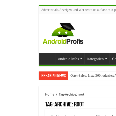
Advertorials, Anzeigen und Werbeartikel auf android-p
Android Infos
Kategorien
Go
Breaking News
Oster-Sales: Insta 360 reduzier
Wenn Technologie auf Automobil
Home
/
Tag-Archive: root
Tag-Archive:
root