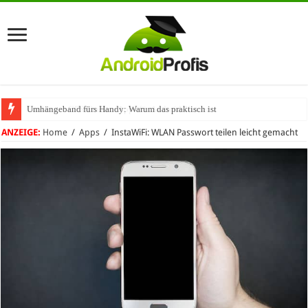
Umhängeband fürs Handy: Warum das praktisch ist
ANZEIGE:
Home
/
Apps
/
InstaWiFi: WLAN Passwort teilen leicht gemacht