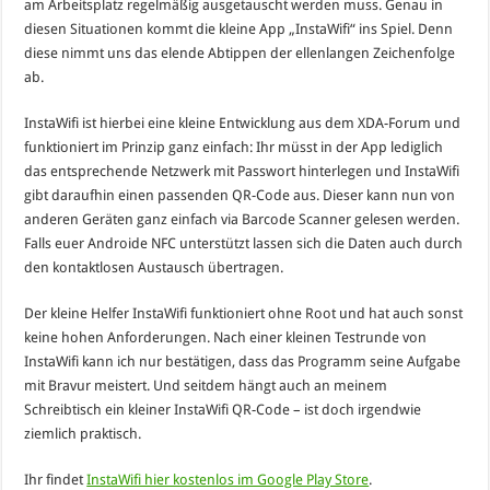
am Arbeitsplatz regelmäßig ausgetauscht werden muss. Genau in
diesen Situationen kommt die kleine App „InstaWifi“ ins Spiel. Denn
diese nimmt uns das elende Abtippen der ellenlangen Zeichenfolge
ab.
InstaWifi ist hierbei eine kleine Entwicklung aus dem XDA-Forum und
funktioniert im Prinzip ganz einfach: Ihr müsst in der App lediglich
das entsprechende Netzwerk mit Passwort hinterlegen und InstaWifi
gibt daraufhin einen passenden QR-Code aus. Dieser kann nun von
anderen Geräten ganz einfach via Barcode Scanner gelesen werden.
Falls euer Androide NFC unterstützt lassen sich die Daten auch durch
den kontaktlosen Austausch übertragen.
Der kleine Helfer InstaWifi funktioniert ohne Root und hat auch sonst
keine hohen Anforderungen. Nach einer kleinen Testrunde von
InstaWifi kann ich nur bestätigen, dass das Programm seine Aufgabe
mit Bravur meistert. Und seitdem hängt auch an meinem
Schreibtisch ein kleiner InstaWifi QR-Code – ist doch irgendwie
ziemlich praktisch.
Ihr findet
InstaWifi hier kostenlos im Google Play Store
.