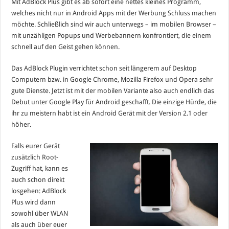
Mit AdBlock Plus gibt es ab sofort eine nettes kleines Programm,
welches nicht nur in Android Apps mit der Werbung Schluss machen
möchte. Schließlich sind wir auch unterwegs – im mobilen Browser –
mit unzähligen Popups und Werbebannern konfrontiert, die einem
schnell auf den Geist gehen können.
Das AdBlock Plugin verrichtet schon seit längerem auf Desktop
Computern bzw. in Google Chrome, Mozilla Firefox und Opera sehr
gute Dienste. Jetzt ist mit der mobilen Variante also auch endlich das
Debut unter Google Play für Android geschafft. Die einzige Hürde, die
ihr zu meistern habt ist ein Android Gerät mit der Version 2.1 oder
höher.
Falls eurer Gerät
zusätzlich Root-
Zugriff hat, kann es
auch schon direkt
losgehen: AdBlock
Plus wird dann
sowohl über WLAN
als auch über euer