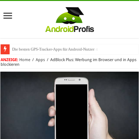
Die besten GPS-Tracker-Apps für Android-Nutzer
Umhängeband fürs Handy: Warum das praktisch ist
ANZEIGE:
Home
/
Apps
/
AdBlock Plus: Werbung im Browser und in Apps
blockieren