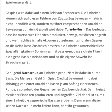
Spielweise erklärt.
Gespielt wird dabei auf einem Feld von Sechsecken. Die Einheiten
können sich auf diesen Feldern von Zug zu Zug bewegen – natürlich
nicht unendlich weit, sondern mit ihrer entsprechenden Anzahl an
Bewegungspunkten. Gespielt wird dabei
Turn-by-Turn
. Das bedeutet,
dass ihr zuerst eure Einheiten produziert, bewegt, mit diesen angreift
und wenn schließlich alle Aktionen aufgebraucht sind, den Gegner
an die Reihe lasst. Zusätzlich besitzen die Einheiten unterschiedliche
Spezialfähigkeiten – So kann es mal passieren, dass sich ein Titan in
die eigene Basis hineinbeamt und so die eigene Abwehr ins
Straucheln gerät.
Genügend
Nachschub
an Einheiten produziert ihr dabei in eurer
Basis. Die Menge an Geld (im Spiel: Credits) bekommt ihr dabei
abhängig von eurer Anzahl an Basen je am Anfang einer neuen
Runde, also sobald der Gegner seinen Zug beendet hat. Dann heisst
es wieder Einheiten produzieren und angreifen. Ziel dabei ist es, mit
einer Einheit die gegnerische Basis zu erobern. Denn wenn dieser
keinen Nachschub mehr liefern kann, habt ihr gewonnen.