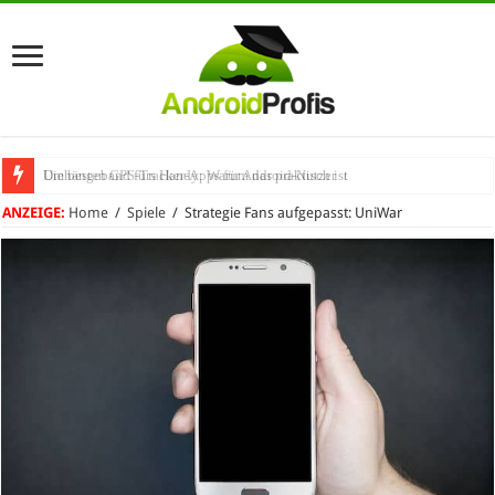
Umhängeband fürs Handy: Warum das praktisch ist
ANZEIGE:
Home
/
Spiele
/
Strategie Fans aufgepasst: UniWar