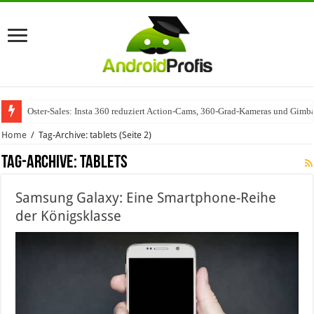
Oster-Sales: Insta 360 reduziert Action-Cams, 360-Grad-Kameras und Gimba
Wenn Technologie auf Automobilindustrie trifft – SAP Automotive als Mot
Home
/
Tag-Archive: tablets
(Seite 2)
Tag-Archive:
tablets
Samsung Galaxy: Eine Smartphone-Reihe
der Königsklasse