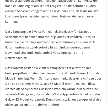
die jeder auf dem eigenen Androiden ausprobieren konnte. Leider
hat hier Samsung relativ schnell reagiert und die Schotten zu den
eigenen Servern dicht gemacht. Kein Wunder also, dass die meisten
User dem Sprachassistenten nur einen Netzwerkfehler entlocken
konnten.
Dass Samsung die S-Voice Funktionalität exklusiv für das neue
Schlachtschiff behalten möchte, ist ja auch verständlich. Doch da
haben sie die freudige Android-Bastlercommunity aus dem XDA-
Forum unterschätzt. Ab sofort gibt es nämlich kostenlos zum
Download eine funktionierende S-Voice App, ganz ohne
Netzwerkfehler!
Das Problem bestand wie am Montag bereits erläutert, an der
build.prop-Datei. In den paar Zeilen Code ist nämlich euer Android-
Modell hinterlegt. Wenn Samsung nun merkt, dass eine Anfrage über
S-Voice von einem Nicht-Galaxy-S3-Modell kommt, machen diese
einfach die Server dicht. Das kleine Problem wurde nun durch eine
seperate Datei gelöst, die mit der S-Voice App verbunden ist und das
Galaxy-S3-Modell vorgaukelt. Durch die Installation der App wird also
nichts an eurem Androiden verändert!