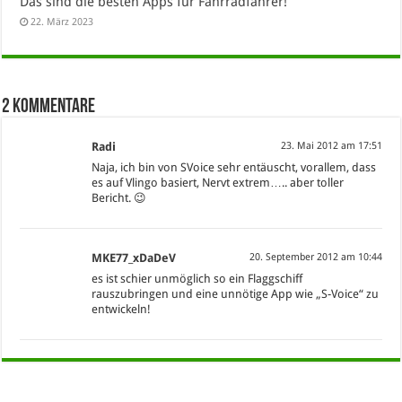
Das sind die besten Apps für Fahrradfahrer!
22. März 2023
2 Kommentare
Radi
23. Mai 2012 am 17:51
Naja, ich bin von SVoice sehr entäuscht, vorallem, dass
es auf Vlingo basiert, Nervt extrem….. aber toller
Bericht. 😉
MKE77_xDaDeV
20. September 2012 am 10:44
es ist schier unmöglich so ein Flaggschiff
rauszubringen und eine unnötige App wie „S-Voice“ zu
entwickeln!