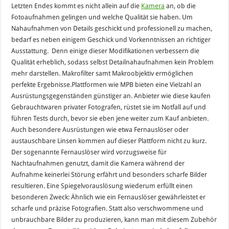
Letzten Endes kommt es nicht allein auf die
Kamera
an, ob die
Fotoaufnahmen gelingen und welche Qualität sie haben. Um
Nahaufnahmen von Details geschickt und professionell zu machen,
bedarf es neben einigem Geschick und Vorkenntnissen an richtiger
Ausstattung. Denn einige dieser Modifikationen verbessern die
Qualität erheblich, sodass selbst Detailnahaufnahmen kein Problem
mehr darstellen. Makrofilter samt Makroobjektiv ermöglichen
perfekte Ergebnisse.Plattformen wie MPB bieten eine Vielzahl an
Ausrüstungsgegenständen günstiger an. Anbieter wie diese kaufen
Gebrauchtwaren privater Fotografen, rüstet sie im Notfall auf und
führen Tests durch, bevor sie eben jene weiter zum Kauf anbieten.
Auch besondere Ausrüstungen wie etwa Fernauslöser oder
austauschbare Linsen kommen auf dieser Plattform nicht zu kurz.
Der sogenannte Fernauslöser wird vorzugsweise für
Nachtaufnahmen genutzt, damit die Kamera während der
Aufnahme keinerlei Störung erfährt und besonders scharfe Bilder
resultieren. Eine Spiegelvorauslösung wiederum erfüllt einen
besonderen Zweck: Ähnlich wie ein Fernauslöser gewährleistet er
scharfe und präzise Fotografien. Statt also verschwommene und
unbrauchbare Bilder zu produzieren, kann man mit diesem Zubehör