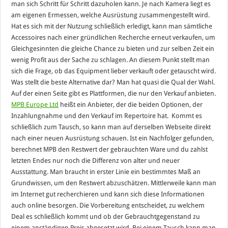
man sich Schritt für Schritt dazuholen kann. Je nach Kamera liegt es
am eigenen Ermessen, welche Ausrüstung zusammengestellt wird.
Hat es sich mit der Nutzung schließlich erledigt, kann man sämtliche
Accessoires nach einer gründlichen Recherche erneut verkaufen, um
Gleichgesinnten die gleiche Chance zu bieten und zur selben Zeit ein
wenig Profit aus der Sache zu schlagen. An diesem Punkt stellt man
sich die Frage, ob das Equipment lieber verkauft oder getauscht wird.
Was stellt die beste Alternative dar? Man hat quasi die Qual der Wahl.
Auf der einen Seite gibt es Plattformen, die nur den Verkauf anbieten.
MPB Europe Ltd
heißt ein Anbieter, der die beiden Optionen, der
Inzahlungnahme und den Verkauf im Repertoire hat. Kommt es
schließlich zum Tausch, so kann man auf derselben Webseite direkt
nach einer neuen Ausrüstung schauen. Ist ein Nachfolger gefunden,
berechnet MPB den Restwert der gebrauchten Ware und du zahlst
letzten Endes nur noch die Differenz von alter und neuer
Ausstattung. Man braucht in erster Linie ein bestimmtes Maß an
Grundwissen, um den Restwert abzuschätzen. Mittlerweile kann man
im Internet gut recherchieren und kann sich diese Informationen
auch online besorgen. Die Vorbereitung entscheidet, zu welchem
Deal es schließlich kommt und ob der Gebrauchtgegenstand zu
einem anständigen Preis abgesetzt wird. Bei einem Tausch kann man