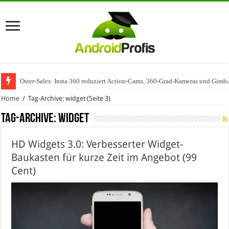
Oster-Sales: Insta 360 reduziert Action-Cams, 360-Grad-Kameras und Gimba
Wenn Technologie auf Automobilindustrie trifft – SAP Automotive als Mot
Home
/
Tag-Archive: widget
(Seite 3)
Tag-Archive:
widget
HD Widgets 3.0: Verbesserter Widget-
Baukasten für kurze Zeit im Angebot (99
Cent)