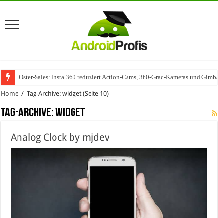
Oster-Sales: Insta 360 reduziert Action-Cams, 360-Grad-Kameras und Gimba
Wenn Technologie auf Automobilindustrie trifft – SAP Automotive als Mot
Home
/
Tag-Archive: widget
(Seite 10)
Tag-Archive:
widget
Analog Clock by mjdev