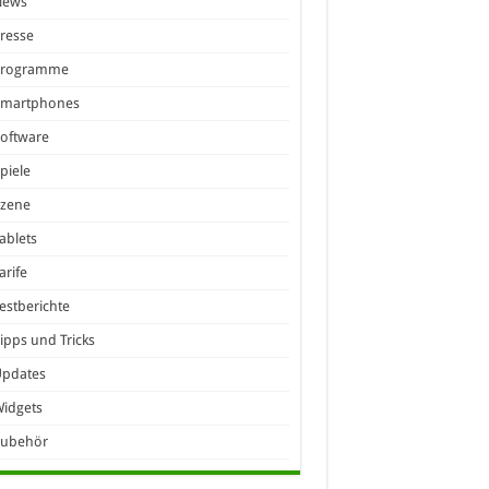
News
resse
Programme
Smartphones
oftware
piele
Szene
ablets
arife
estberichte
ipps und Tricks
Updates
idgets
Zubehör