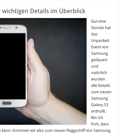
 wichtigen Details im Überblick
Gut eine
Stunde hat
das
Unpacked
Event von
Samsung
gedauert
und
natürlich
wurden
alle Details
zum neuen
Samsung
Galaxy S3
enthüllt.
Bin ich
froh, dass
n kann. Kommen wir also zum neuen Flaggschiff von Samsung.