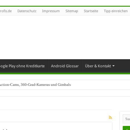
rofis.de
Datenschutz
Impressum
Sitemap
Startseite
Tipp einreichen
ogle Play ohne Kreditkarte
Android Glossar
Über & Kontakt
t Action-Cams, 360-Grad-Kameras und Gimbals
industrie trifft – SAP Automotive als Motor des Wandels