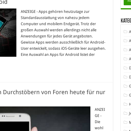
oid
ANZEIGE - Apps gehören heutzutage zur
Standardausstattung von nahezu jedem
Kate
Computer und mobilem Endgerät. Trotz der
großen Auswahl werden allerdings nicht alle
A
Anwendungen für jedes Gerät angeboten.
A
Gewisse Apps werden ausschließlich für Android-
User entwickelt, sodass iOS-Geräte leer ausgehen.
A
Eine Auswahl an Apps für Android listet der
D
G
m Durchstöbern von Foren heute für nur
ANZEI
J
GE -
Die
wohl