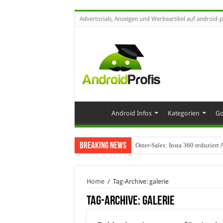
Advertorials, Anzeigen und Werbeartikel auf android-p
Android Infos
Kategorien
Go
Breaking News
Oster-Sales: Insta 360 reduzier
Wenn Technologie auf Automobil
Home
/
Tag-Archive: galerie
Tag-Archive:
galerie