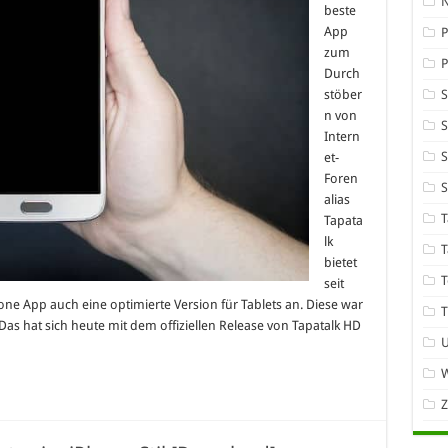
beste
App
P
zum
Durch
stöber
n von
S
Intern
S
et-
Foren
alias
T
Tapata
lk
T
bietet
T
seit
e App auch eine optimierte Version für Tablets an. Diese war
T
 Das hat sich heute mit dem offiziellen Release von Tapatalk HD
W