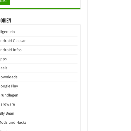
gorien
llgemein
ndroid Glossar
ndroid Infos
Apps
eals
Downloads
oogle Play
Grundlagen
Hardware
elly Bean
Mods und Hacks