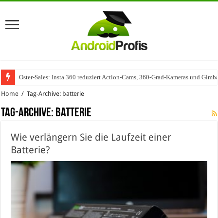
Oster-Sales: Insta 360 reduziert Action-Cams, 360-Grad-Kameras und Gimba
Wenn Technologie auf Automobilindustrie trifft – SAP Automotive als Mot
Home
/
Tag-Archive: batterie
Tag-Archive:
batterie
Wie verlängern Sie die Laufzeit einer
Batterie?