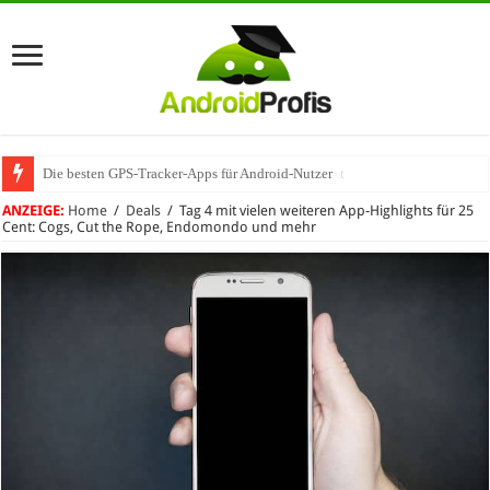
Die besten GPS-Tracker-Apps für Android-Nutzer
Umhängeband fürs Handy: Warum das praktisch ist
ANZEIGE:
Home
/
Deals
/
Tag 4 mit vielen weiteren App-Highlights für 25
Cent: Cogs, Cut the Rope, Endomondo und mehr