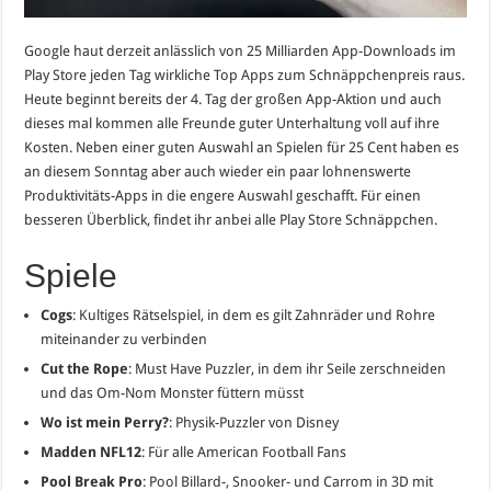
Google haut derzeit anlässlich von 25 Milliarden App-Downloads im
Play Store jeden Tag wirkliche Top Apps zum Schnäppchenpreis raus.
Heute beginnt bereits der 4. Tag der großen App-Aktion und auch
dieses mal kommen alle Freunde guter Unterhaltung voll auf ihre
Kosten. Neben einer guten Auswahl an Spielen für 25 Cent haben es
an diesem Sonntag aber auch wieder ein paar lohnenswerte
Produktivitäts-Apps in die engere Auswahl geschafft. Für einen
besseren Überblick, findet ihr anbei alle Play Store Schnäppchen.
Spiele
Cogs
: Kultiges Rätselspiel, in dem es gilt Zahnräder und Rohre
miteinander zu verbinden
Cut the Rope
: Must Have Puzzler, in dem ihr Seile zerschneiden
und das Om-Nom Monster füttern müsst
Wo ist mein Perry?
: Physik-Puzzler von Disney
Madden NFL12
: Für alle American Football Fans
Pool Break Pro
: Pool Billard-, Snooker- und Carrom in 3D mit