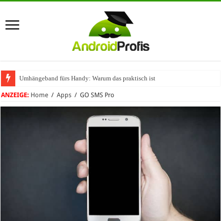
Umhängeband fürs Handy: Warum das praktisch ist
ANZEIGE:
Home
/
Apps
/
GO SMS Pro