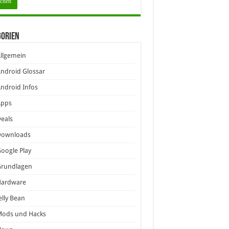
gorien
llgemein
ndroid Glossar
ndroid Infos
Apps
eals
Downloads
oogle Play
Grundlagen
Hardware
elly Bean
Mods und Hacks