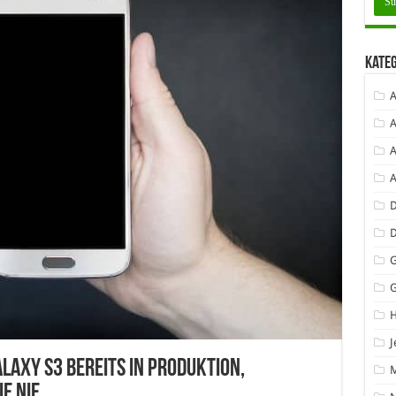
Kate
A
A
A
D
G
J
axy S3 bereits in Produktion,
e nie