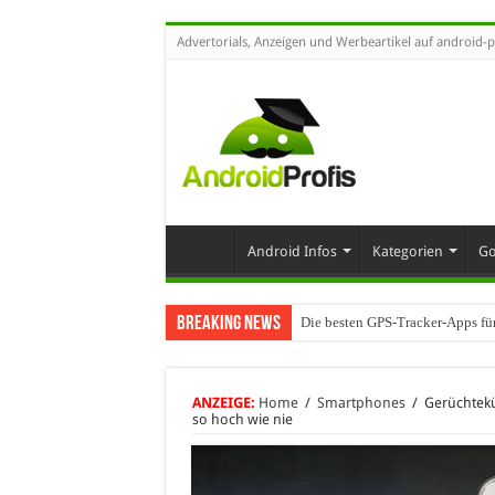
Advertorials, Anzeigen und Werbeartikel auf android-p
Android Infos
Kategorien
Go
Breaking News
Die besten GPS-Tracker-Apps fü
Umhängeband fürs Handy: Warum 
ANZEIGE:
Home
/
Smartphones
/
Gerüchtekü
so hoch wie nie