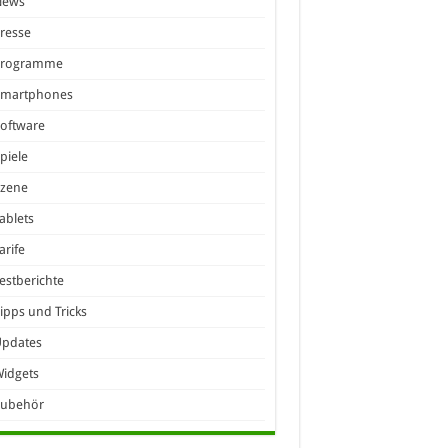
News
resse
Programme
Smartphones
oftware
piele
Szene
ablets
arife
estberichte
ipps und Tricks
Updates
idgets
Zubehör