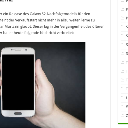
P
er ein Release des Galaxy S2-Nachfolgemodells für den
nt der Verkaufsstart nicht mehr in allzu weiter Ferne zu
 Murtazin glaubt. Dieser lag in der Vergangenheit des öfteren
r hat er heute folgende Nachricht verbreitet:
S
S
T
T
T
T
W