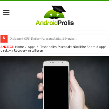
Die besten GPS-Tracker-Apps für Android-Nutzer
Umhängeband fürs Handy: Warum das praktisch ist
ANZEIGE:
Home
/
Apps
/
Flashaholics Essentials: Nützliche Android Apps
direkt via Recovery installieren