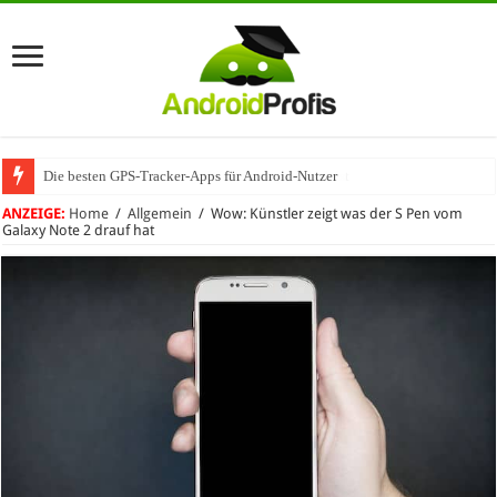
Die besten GPS-Tracker-Apps für Android-Nutzer
Umhängeband fürs Handy: Warum das praktisch ist
ANZEIGE:
Home
/
Allgemein
/
Wow: Künstler zeigt was der S Pen vom
Galaxy Note 2 drauf hat