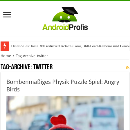
Oster-Sales: Insta 360 reduziert Action-Cams, 360-Grad-Kameras und Gimba
Wenn Technologie auf Automobilindustrie trifft – SAP Automotive als Mot
Home
/
Tag-Archive: twitter
Tag-Archive:
twitter
Bombenmäßiges Physik Puzzle Spiel: Angry
Birds