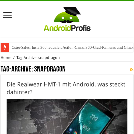
Oster-Sales: Insta 360 reduziert Action-Cams, 360-Grad-Kameras und Gimba
Wenn Technologie auf Automobilindustrie trifft – SAP Automotive als Mot
Home
/
Tag-Archive: snapdragon
Tag-Archive:
snapdragon
Die Realwear HMT-1 mit Android, was steckt
dahinter?