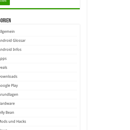
gorien
llgemein
ndroid Glossar
ndroid Infos
Apps
eals
Downloads
oogle Play
Grundlagen
Hardware
elly Bean
Mods und Hacks