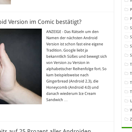
P
id Version im Comic bestätigt?
ANZEIGE - Das Rätseln um den
S
Namen der nächsten Android
Version ist schon fast eine eigene
S
Tradition. Google liebt ja
bekanntlich Süßes und bewegt sich
von Version zu Version in
T
alphabetischer Reihenfolge fort. So
T
kam beispielsweise nach
Gingerbread (Android 2.3), die
T
Honeycomb (Android 4.0) und
T
danach wiederum Ice Cream
Sandwich …
W
its auf 25 Prozent aller Androiden