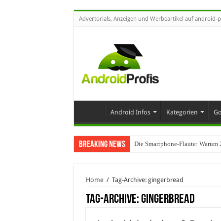
Advertorials, Anzeigen und Werbeartikel auf android-p
Android Infos
Kategorien
Go
Breaking News
Die Smartphone-Flaute: Warum 20
Home
/
Tag-Archive: gingerbread
Tag-Archive:
gingerbread