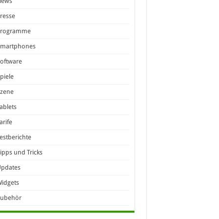
News
resse
Programme
Smartphones
oftware
piele
Szene
ablets
arife
estberichte
ipps und Tricks
Updates
idgets
Zubehör