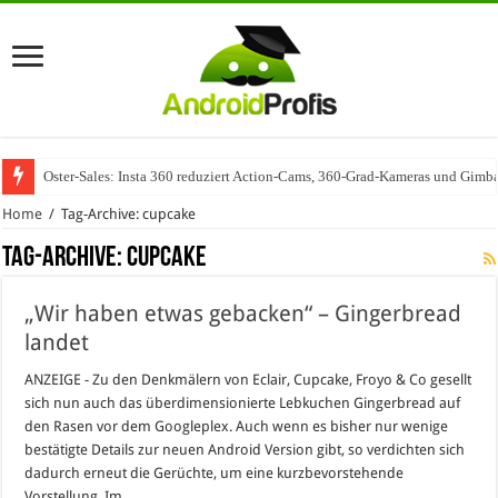
Oster-Sales: Insta 360 reduziert Action-Cams, 360-Grad-Kameras und Gimba
Home
/
Tag-Archive: cupcake
Tag-Archive:
cupcake
„Wir haben etwas gebacken“ – Gingerbread
landet
ANZEIGE - Zu den Denkmälern von Eclair, Cupcake, Froyo & Co gesellt
sich nun auch das überdimensionierte Lebkuchen Gingerbread auf
den Rasen vor dem Googleplex. Auch wenn es bisher nur wenige
bestätigte Details zur neuen Android Version gibt, so verdichten sich
dadurch erneut die Gerüchte, um eine kurzbevorstehende
Vorstellung. Im …