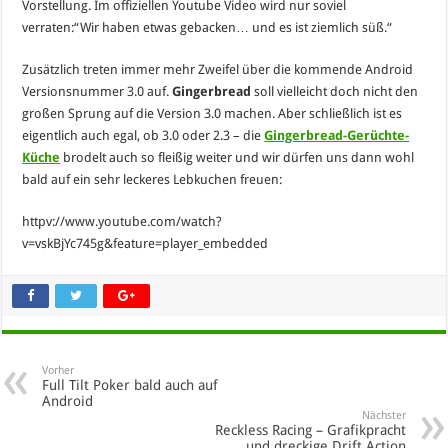
Vorstellung. Im offiziellen Youtube Video wird nur soviel
verraten:“Wir haben etwas gebacken… und es ist ziemlich süß.“
Zusätzlich treten immer mehr Zweifel über die kommende Android
Versionsnummer 3.0 auf.
Gingerbread
soll vielleicht doch nicht den
großen Sprung auf die Version 3.0 machen. Aber schließlich ist es
eigentlich auch egal, ob 3.0 oder 2.3 – die
Gingerbread-Gerüchte-
Küche
brodelt auch so fleißig weiter und wir dürfen uns dann wohl
bald auf ein sehr leckeres Lebkuchen freuen:
httpv://www.youtube.com/watch?
v=vskBjYc745g&feature=player_embedded
Vorher
Full Tilt Poker bald auch auf
Android
Nächster
Reckless Racing – Grafikpracht
und dreckige Drift Action