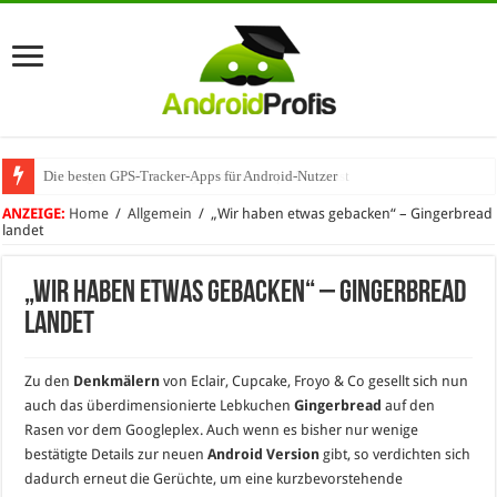
Die besten GPS-Tracker-Apps für Android-Nutzer
Umhängeband fürs Handy: Warum das praktisch ist
ANZEIGE:
Home
/
Allgemein
/
„Wir haben etwas gebacken“ – Gingerbread
landet
„Wir haben etwas gebacken“ – Gingerbread
landet
Zu den
Denkmälern
von Eclair, Cupcake, Froyo & Co gesellt sich nun
auch das überdimensionierte Lebkuchen
Gingerbread
auf den
Rasen vor dem Googleplex. Auch wenn es bisher nur wenige
bestätigte Details zur neuen
Android Version
gibt, so verdichten sich
dadurch erneut die Gerüchte, um eine kurzbevorstehende