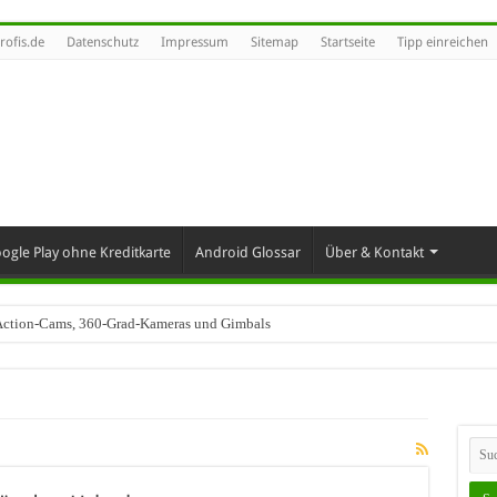
rofis.de
Datenschutz
Impressum
Sitemap
Startseite
Tipp einreichen
ogle Play ohne Kreditkarte
Android Glossar
Über & Kontakt
t Action-Cams, 360-Grad-Kameras und Gimbals
industrie trifft – SAP Automotive als Motor des Wandels