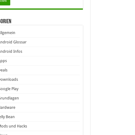
gorien
llgemein
ndroid Glossar
ndroid Infos
Apps
eals
Downloads
oogle Play
Grundlagen
Hardware
elly Bean
Mods und Hacks