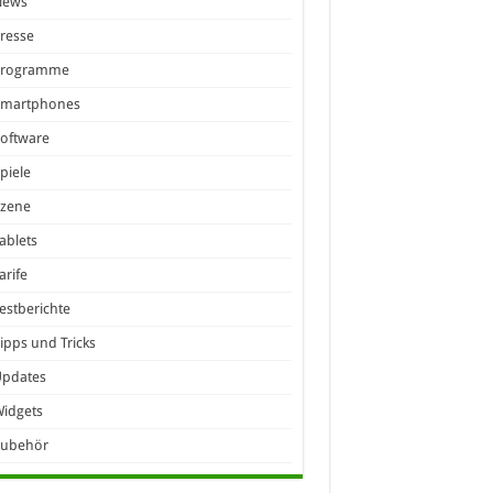
News
resse
Programme
Smartphones
oftware
piele
Szene
ablets
arife
estberichte
ipps und Tricks
Updates
idgets
Zubehör