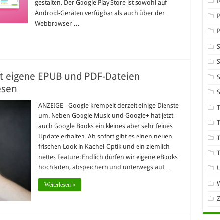
gestalten. Der Google Play Store ist sowohl auf
Android-Geräten verfügbar als auch über den
P
Webbrowser …
S
rt eigene EPUB und PDF-Dateien
S
esen
ANZEIGE - Google krempelt derzeit einige Dienste
T
um. Neben Google Music und Google+ hat jetzt
T
auch Google Books ein kleines aber sehr feines
Update erhalten. Ab sofort gibt es einen neuen
T
frischen Look in Kachel-Optik und ein ziemlich
T
nettes Feature: Endlich dürfen wir eigene eBooks
hochladen, abspeichern und unterwegs auf …
W
Weiterlesen »