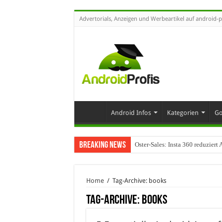
Advertorials, Anzeigen und Werbeartikel auf android-p
Android Infos
Kategorien
Go
Breaking News
Oster-Sales: Insta 360 reduzier
Wenn Technologie auf Automobil
Home
/
Tag-Archive: books
Tag-Archive:
books