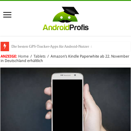
Die besten GPS-Tracker-Apps für Android-Nutzer
Umhängeband fürs Handy: Warum das praktisch ist
ANZEIGE:
Home
/
Tablets
/
Amazon’s Kindle Paperwhite ab 22. November
in Deutschland erhältlich