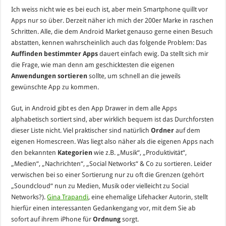
Ich weiss nicht wie es bei euch ist, aber mein Smartphone quillt vor
Apps nur so über. Derzeit näher ich mich der 200er Marke in raschen
Schritten. Alle, die dem Android Market genauso gerne einen Besuch
abstatten, kennen wahrscheinlich auch das folgende Problem: Das
Auffinden bestimmter Apps
dauert einfach ewig. Da stellt sich mir
die Frage, wie man denn am geschicktesten die eigenen
Anwendungen sortieren
sollte, um schnell an die jeweils
gewünschte App zu kommen.
Gut, in Android gibt es den App Drawer in dem alle Apps
alphabetisch sortiert sind, aber wirklich bequem ist das Durchforsten
dieser Liste nicht. Viel praktischer sind natürlich
Ordner
auf dem
eigenen Homescreen. Was liegt also näher als die eigenen Apps nach
den bekannten
Kategorien
wie z.B. „Musik“, „Produktivität“,
„Medien“, „Nachrichten“, „Social Networks“ & Co zu sortieren. Leider
verwischen bei so einer Sortierung nur zu oft die Grenzen (gehört
„Soundcloud“ nun zu Medien, Musik oder vielleicht zu Social
Networks?).
Gina Trapandi
, eine ehemalige Lifehacker Autorin, stellt
hierfür einen interessanten Gedankengang vor, mit dem Sie ab
sofort auf ihrem iPhone für
Ordnung
sorgt.