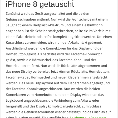
iPhone 8 getauscht
Zunächst wird das Gerät ausgeschaltet und die beiden
Gehäuseschrauben entfernt. Nun wird die Frontscheibe mit einem
Saugnapf, einem Hartplastik-Plektrum und einem Heißluftfföhn
angehoben. Ist die Scheibe stark gebrochen, sollte sie im Vorfeld mit
einem Paketklebebandstreifen komplett abgeklebt werden. Um einen
Kurzschluss zu vermeiden, wird nun der Akkukontakt getrennt.
Anschließend werden die Konnektoren für das Display und den
Homebutton gelöst. Als nächstes wird der Facetime-Konnektor
gelöst, sowie die Hörmuschel, das Facetime-Kabel und der
Homebutton entfernt. Nun wird die Rückplatte abgenommen und
das neue Display vorbereitet. Jetzt können Rückplatte, Homebutton,
Facetime-Kabel, Hörmuschel und neuer Kleberahmen angebracht
werden. Das neue Display wird auf dem Kleberahmen abgelegt und
der Facetime-Kontakt angeschlossen. Nun werden die beiden
Konnektoren vom Homebutton und dem Display wieder an das
Logicboard angeschlossen, die Verbindung zum Akku wieder
hergestellt und das Display komplett angebracht. Zum Schluss
werden die Gehäuseschrauben wieder befestigt und das Display auf
seine Funktion geprüft. Eine ausführliche
Anleitung zur Reparatur