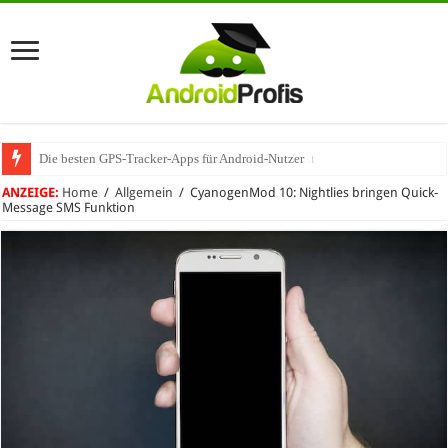
Die besten GPS-Tracker-Apps für Android-Nutzer
Umhängeband fürs Handy: Warum das praktisch ist
ANZEIGE:
Home
/
Allgemein
/
CyanogenMod 10: Nightlies bringen Quick-
Message SMS Funktion