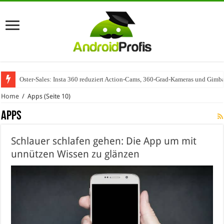
Oster-Sales: Insta 360 reduziert Action-Cams, 360-Grad-Kameras und Gimba
Wenn Technologie auf Automobilindustrie trifft – SAP Automotive als Mot
Home
/
Apps
(Seite 10)
Apps
Schlauer schlafen gehen: Die App um mit
unnützen Wissen zu glänzen