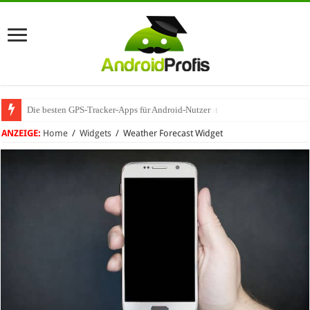
Die besten GPS-Tracker-Apps für Android-Nutzer
Umhängeband fürs Handy: Warum das praktisch ist
ANZEIGE:
Home
/
Widgets
/
Weather Forecast Widget