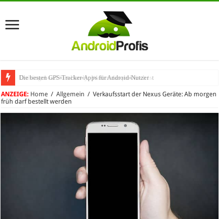
Die besten GPS-Tracker-Apps für Android-Nutzer
Umhängeband fürs Handy: Warum das praktisch ist
ANZEIGE:
Home
/
Allgemein
/
Verkaufsstart der Nexus Geräte: Ab morgen
früh darf bestellt werden