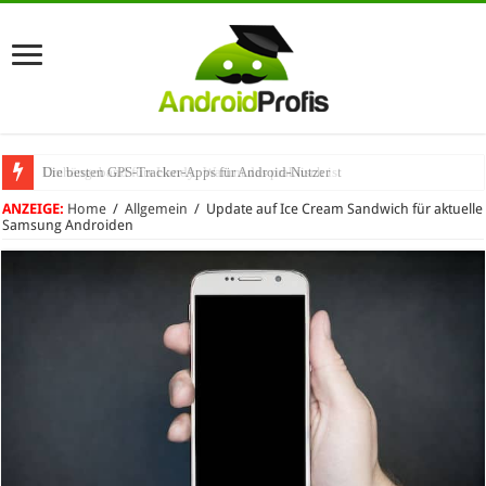
Die besten GPS-Tracker-Apps für Android-Nutzer
Umhängeband fürs Handy: Warum das praktisch ist
ANZEIGE:
Home
/
Allgemein
/
Update auf Ice Cream Sandwich für aktuelle
Samsung Androiden