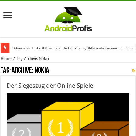
Oster-Sales: Insta 360 reduziert Action-Cams, 360-Grad-Kameras und Gimba
Wenn Technologie auf Automobilindustrie trifft – SAP Automotive als Mot
Home
/
Tag-Archive: Nokia
Tag-Archive:
Nokia
Der Siegeszug der Online Spiele