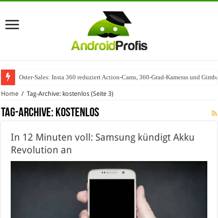
Oster-Sales: Insta 360 reduziert Action-Cams, 360-Grad-Kameras und Gimba
Wenn Technologie auf Automobilindustrie trifft – SAP Automotive als Mot
Home
/
Tag-Archive: kostenlos
(Seite 3)
Tag-Archive:
kostenlos
In 12 Minuten voll: Samsung kündigt Akku
Revolution an