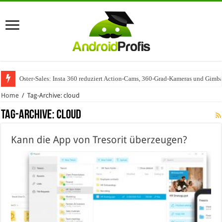
Oster-Sales: Insta 360 reduziert Action-Cams, 360-Grad-Kameras und Gimba
Wenn Technologie auf Automobilindustrie trifft – SAP Automotive als Mot
Home
/
Tag-Archive: cloud
Tag-Archive:
cloud
Kann die App von Tresorit überzeugen?