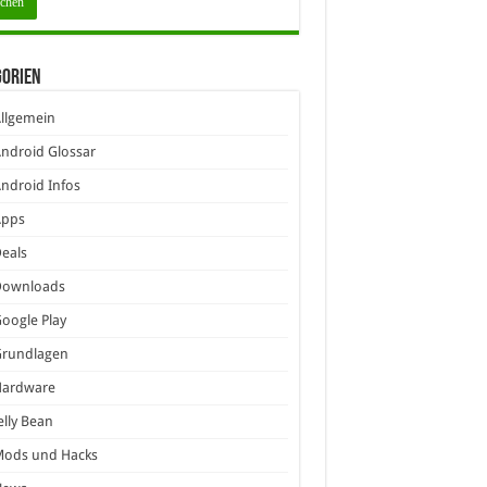
gorien
llgemein
ndroid Glossar
ndroid Infos
Apps
eals
Downloads
oogle Play
Grundlagen
Hardware
elly Bean
Mods und Hacks