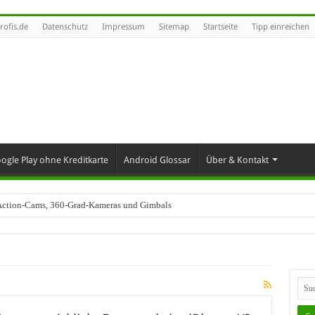
rofis.de
Datenschutz
Impressum
Sitemap
Startseite
Tipp einreichen
ogle Play ohne Kreditkarte
Android Glossar
Über & Kontakt
t Action-Cams, 360-Grad-Kameras und Gimbals