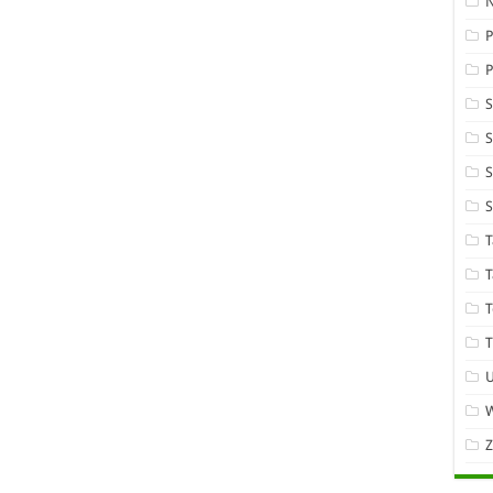
P
S
S
T
T
T
T
W