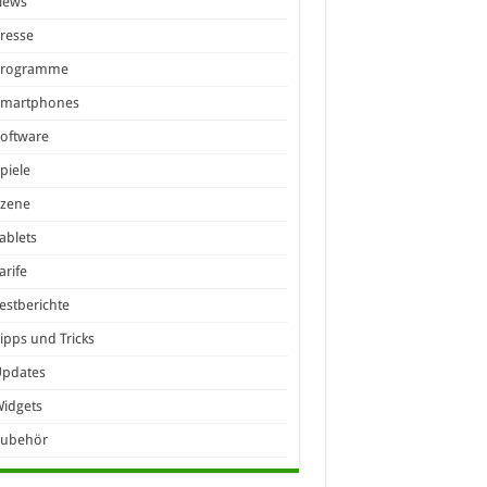
News
resse
Programme
Smartphones
oftware
piele
Szene
ablets
arife
estberichte
ipps und Tricks
Updates
idgets
Zubehör