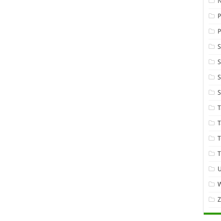
P
S
S
T
T
T
T
W