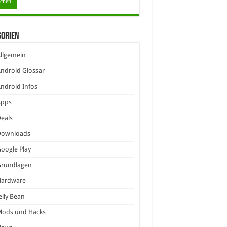
gorien
llgemein
ndroid Glossar
ndroid Infos
Apps
eals
Downloads
oogle Play
Grundlagen
Hardware
elly Bean
Mods und Hacks