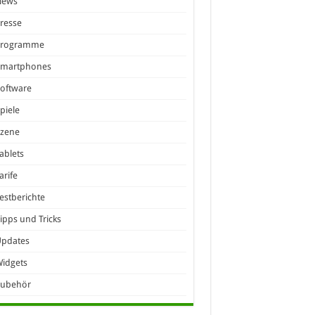
News
resse
Programme
Smartphones
oftware
piele
Szene
ablets
arife
estberichte
ipps und Tricks
Updates
idgets
Zubehör