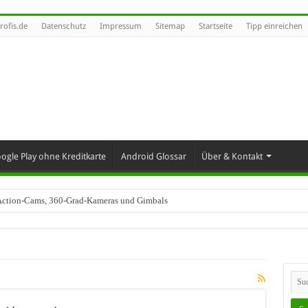
rofis.de
Datenschutz
Impressum
Sitemap
Startseite
Tipp einreichen
ogle Play ohne Kreditkarte
Android Glossar
Über & Kontakt
t Action-Cams, 360-Grad-Kameras und Gimbals