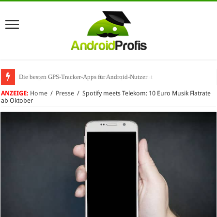
Die besten GPS-Tracker-Apps für Android-Nutzer
Umhängeband fürs Handy: Warum das praktisch ist
ANZEIGE:
Home
/
Presse
/
Spotify meets Telekom: 10 Euro Musik Flatrate
ab Oktober