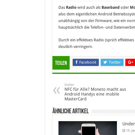
Das
Radio
wird auch als
Baseband
oder
Mo
also dem eigentlichen Android Betriebssyst
unabhängig von der Firmware, wie ein no
hauptsächlich die Telefon- und Datenverbin
Durch ein effektives Radio (sprich effekti
deutlich verringern.
Facebook
Twitter
Teilen
Vorher
NFC für Alle? Moneto macht aus
Android Handys eine mobile
MasterCard
Ähnliche Artikel
Under
19. J