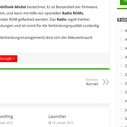
bilfunk-Modul
bezeichnet. Es ist Bestandteil der Firmware,
em, und kann mit Hilfe von speziellen
Radio ROMs
,
rmales ROM geflashed werden. Das
Radio
regelt hierbei
Kate
dungen und ist somit für die Verbindungsqualität zuständig.
A
ves Verbindungsmanagement) lässt sich der Akkuverbrauch
A
A
Google +
D
Nächster
G
Kernel
J
volting
Launcher
anuar 2012
19. Januar 2012