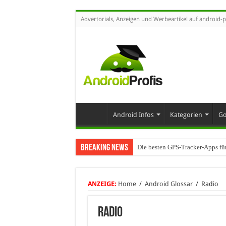
Advertorials, Anzeigen und Werbeartikel auf android-p
Android Infos
Kategorien
Go
Breaking News
Die besten GPS-Tracker-Apps fü
Umhängeband fürs Handy: Warum 
ANZEIGE:
Home
/
Android Glossar
/
Radio
Radio