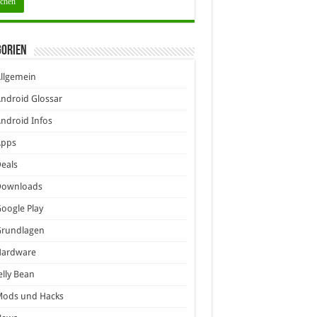
gorien
llgemein
ndroid Glossar
ndroid Infos
Apps
eals
Downloads
oogle Play
Grundlagen
Hardware
elly Bean
Mods und Hacks