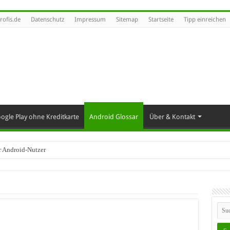
rofis.de
Datenschutz
Impressum
Sitemap
Startseite
Tipp einreichen
ogle Play ohne Kreditkarte
Android Glossar
Über & Kontakt
r Android-Nutzer
das praktisch ist