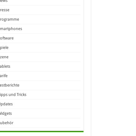
News
resse
Programme
Smartphones
oftware
piele
Szene
ablets
arife
estberichte
ipps und Tricks
Updates
idgets
Zubehör