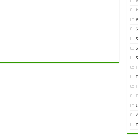
P
S
S
T
T
T
T
W