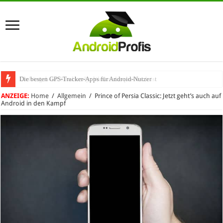
Die besten GPS-Tracker-Apps für Android-Nutzer
Umhängeband fürs Handy: Warum das praktisch ist
ANZEIGE:
Home
/
Allgemein
/
Prince of Persia Classic: Jetzt geht’s auch auf
Android in den Kampf