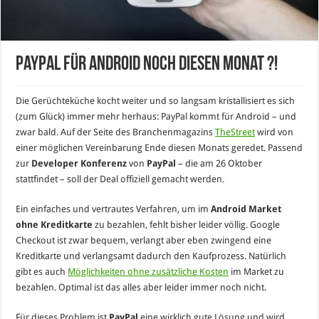
PayPal für Android noch diesen Monat ?!
Die Gerüchteküche kocht weiter und so langsam kristallisiert es sich
(zum Glück) immer mehr herhaus: PayPal kommt für Android – und
zwar bald. Auf der Seite des Branchenmagazins
TheStreet
wird von
einer möglichen Vereinbarung Ende diesen Monats geredet. Passend
zur
Developer Konferenz
von
PayPal
– die am 26 Oktober
stattfindet – soll der Deal offiziell gemacht werden.
Ein einfaches und vertrautes Verfahren, um im
Android Market
ohne Kreditkarte
zu bezahlen, fehlt bisher leider völlig. Google
Checkout ist zwar bequem, verlangt aber eben zwingend eine
Kreditkarte und verlangsamt dadurch den Kaufprozess. Natürlich
gibt es auch
Möglichkeiten ohne zusätzliche Kosten
im Market zu
bezahlen. Optimal ist das alles aber leider immer noch nicht.
Für dieses Problem ist
PayPal
eine wirklich gute Lösung und wird