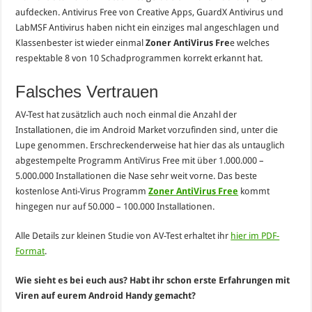
aufdecken. Antivirus Free von Creative Apps, GuardX Antivirus und
LabMSF Antivirus haben nicht ein einziges mal angeschlagen und
Klassenbester ist wieder einmal
Zoner AntiVirus Fre
e welches
respektable 8 von 10 Schadprogrammen korrekt erkannt hat.
Falsches Vertrauen
AV-Test hat zusätzlich auch noch einmal die Anzahl der
Installationen, die im Android Market vorzufinden sind, unter die
Lupe genommen. Erschreckenderweise hat hier das als untauglich
abgestempelte Programm AntiVirus Free mit über 1.000.000 –
5.000.000 Installationen die Nase sehr weit vorne. Das beste
kostenlose Anti-Virus Programm
Zoner AntiVirus Free
kommt
hingegen nur auf 50.000 – 100.000 Installationen.
Alle Details zur kleinen Studie von AV-Test erhaltet ihr
hier im PDF-
Format
.
Wie sieht es bei euch aus? Habt ihr schon erste Erfahrungen mit
Viren auf eurem Android Handy gemacht?