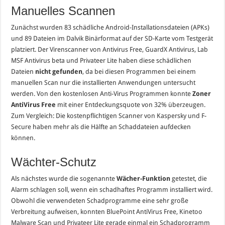
Manuelles Scannen
Zunächst wurden 83 schädliche Android-Installationsdateien (APKs)
und 89 Dateien im Dalvik Binärformat auf der SD-Karte vom Testgerät
platziert. Der Virenscanner von Antivirus Free, GuardX Antivirus, Lab
MSF Antivirus beta und Privateer Lite haben diese schädlichen
Dateien
nicht gefunden
, da bei diesen Programmen bei einem
manuellen Scan nur die installierten Anwendungen untersucht
werden. Von den kostenlosen Anti-Virus Programmen konnte
Zoner
AntiVirus Free
mit einer Entdeckungsquote von 32% überzeugen.
Zum Vergleich: Die kostenpflichtigen Scanner von Kaspersky und F-
Secure haben mehr als die Hälfte an Schaddateien aufdecken
können.
Wächter-Schutz
Als nächstes wurde die sogenannte
Wächer-Funktion
getestet, die
Alarm schlagen soll, wenn ein schadhaftes Programm installiert wird.
Obwohl die verwendeten Schadprogramme eine sehr große
Verbreitung aufweisen, konnten BluePoint AntiVirus Free, Kinetoo
Malware Scan und Privateer Lite gerade einmal ein Schadprogramm