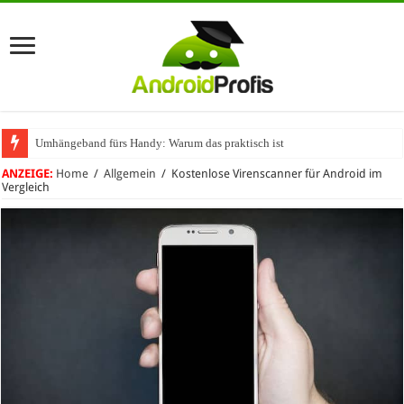
Umhängeband fürs Handy: Warum das praktisch ist
ANZEIGE:
Home
/
Allgemein
/
Kostenlose Virenscanner für Android im
Vergleich