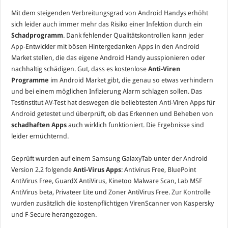
Mit dem steigenden Verbreitungsgrad von Android Handys erhöht
sich leider auch immer mehr das Risiko einer Infektion durch ein
Schadprogramm
. Dank fehlender Qualitätskontrollen kann jeder
App-Entwickler mit bösen Hintergedanken Apps in den Android
Market stellen, die das eigene Android Handy ausspionieren oder
nachhaltig schädigen. Gut, dass es kostenlose
Anti-Viren
Programme
im Android Market gibt, die genau so etwas verhindern
und bei einem möglichen Infizierung Alarm schlagen sollen. Das
Testinstitut AV-Test hat deswegen die beliebtesten Anti-Viren Apps für
Android getestet und überprüft, ob das Erkennen und Beheben von
schadhaften Apps
auch wirklich funktioniert. Die Ergebnisse sind
leider ernüchternd.
Geprüft wurden auf einem Samsung GalaxyTab unter der Android
Version 2.2 folgende
Anti-Virus Apps
: Antivirus Free, BluePoint
AntiVirus Free, GuardX AntiVirus, Kinetoo Malware Scan, Lab MSF
AntiVirus beta, Privateer Lite und Zoner AntiVirus Free. Zur Kontrolle
wurden zusätzlich die kostenpflichtigen VirenScanner von Kaspersky
und F-Secure herangezogen.