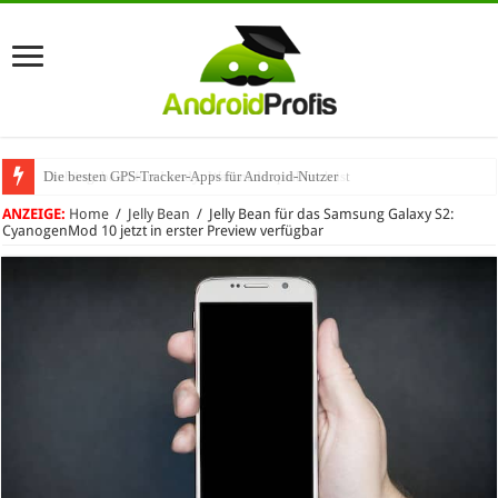
Die besten GPS-Tracker-Apps für Android-Nutzer
Umhängeband fürs Handy: Warum das praktisch ist
ANZEIGE:
Home
/
Jelly Bean
/
Jelly Bean für das Samsung Galaxy S2:
CyanogenMod 10 jetzt in erster Preview verfügbar