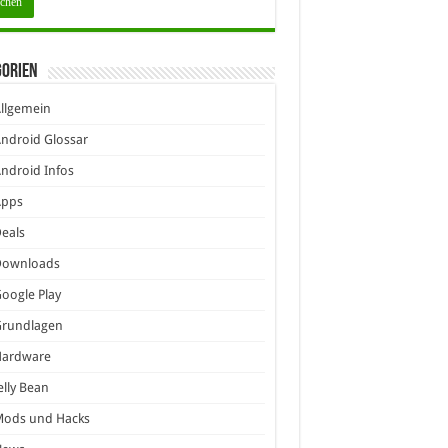
gorien
llgemein
ndroid Glossar
ndroid Infos
Apps
eals
Downloads
oogle Play
Grundlagen
Hardware
elly Bean
Mods und Hacks