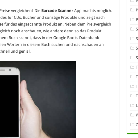
P
Preise vergleichen? Die
Barcode Scanner
App machts möglich.
des für CDs, Bücher und sonstige Produkte und zeigt nach
se für das eingescannte Produkt an. Neben dem Preisvergleich
gleich noch anschauen, wie andere denn so das Produkt
nem Buch scannt, dass in der Google Books Datenbank
S
lnen Wörtern in diesem Buch suchen und nachschauen an
S
hnell und genial.
T
T
T
T
W