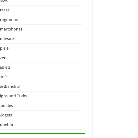
News
resse
Programme
Smartphones
oftware
piele
Szene
ablets
arife
estberichte
ipps und Tricks
Updates
idgets
Zubehör