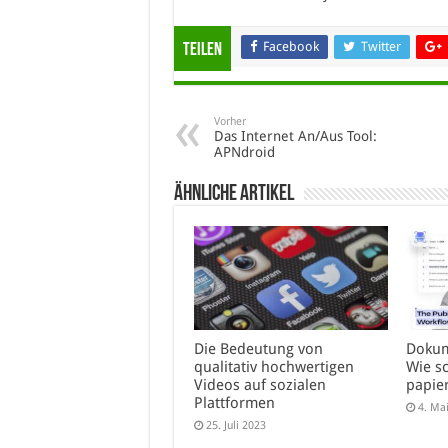
Facebook
Twitter
Teilen
Vorher
Das Internet An/Aus Tool:
APNdroid
Ähnliche Artikel
Die Bedeutung von
Dokum
qualitativ hochwertigen
Wie s
Videos auf sozialen
papie
Plattformen
4. Ma
25. Juli 2023