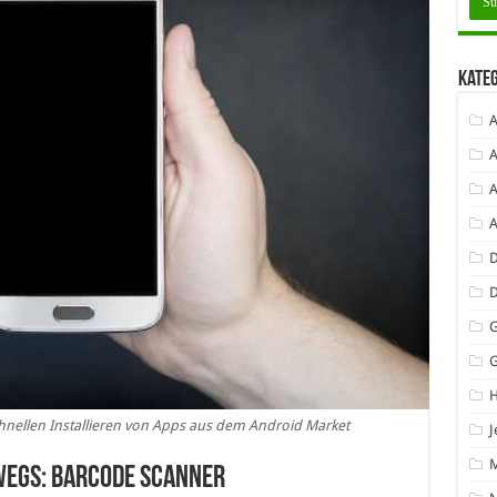
Kate
A
A
A
D
G
nellen Installieren von Apps aus dem Android Market
J
wegs: Barcode Scanner