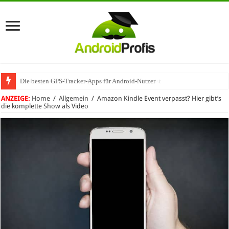
Die besten GPS-Tracker-Apps für Android-Nutzer
Umhängeband fürs Handy: Warum das praktisch ist
ANZEIGE:
Home
/
Allgemein
/
Amazon Kindle Event verpasst? Hier gibt’s
die komplette Show als Video