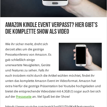
Amazon Kindle Event verpasst? Hier gibt’s
die komplette Show als Video
Wie ihr sicher merkt, dreht sich
derzeit alles um die gestrige
Pressekonferenz von Amazon. Es
gab schließlich einige
unerwartete Neuigkeiten, Geräte
und Features zu sehen. Falls ihr
euch trotzdem nicht durch die Artikel wühlen möchtet, findet ihr
unten das komplette Amazon Event im Videoformat. Amazon hat
extra hierfür die gestrige Präsentation bei Youtube hochgeladen und
bietet die entsprechende Videodatei mit 4.3GB (!) sogar auch bei sich
auf der
Presseseite
an. Viel Spaß bei der Show!
httpvh://www.youtube.com/watch?v=VYi1jZXz9Kg&feature=plcp